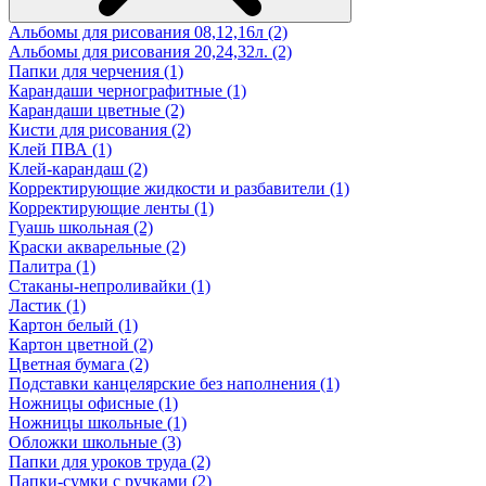
Альбомы для рисования 08,12,16л (2)
Альбомы для рисования 20,24,32л. (2)
Папки для черчения (1)
Карандаши чернографитные (1)
Карандаши цветные (2)
Кисти для рисования (2)
Клей ПВА (1)
Клей-карандаш (2)
Корректирующие жидкости и разбавители (1)
Корректирующие ленты (1)
Гуашь школьная (2)
Краски акварельные (2)
Палитра (1)
Стаканы-непроливайки (1)
Ластик (1)
Картон белый (1)
Картон цветной (2)
Цветная бумага (2)
Подставки канцелярские без наполнения (1)
Ножницы офисные (1)
Ножницы школьные (1)
Обложки школьные (3)
Папки для уроков труда (2)
Папки-сумки с ручками (2)