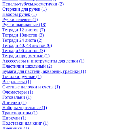
Пеналы-тубусы,косметички (2)
Стержни для ручек (1)
Наборы ручек (1)
Ручки гелевые (1)
Ручки шариковые (18)
Тетради 12 листов (7)
Тетради 18листов (3)
Тетради 24 листа (2)
Тетради 40, 48 листов (6)
Тетради 96 листов (3)
Тетради предметные (1)
Аксессуары и инструменты для лепки (1)
Пластилин школьный (2)
Бумага для пастели, акварели, графики (1)
Точилки ручные (1)
Веер-кассы (1)
Счетные палочки и счеты (1)
Фломастеры (1)
Готовальни (1)
Линейки (1)
Наборы чертежные (1)
Транспортиры (1)
Циркули (1)
Подставки для книг (1)
Дневники (1)