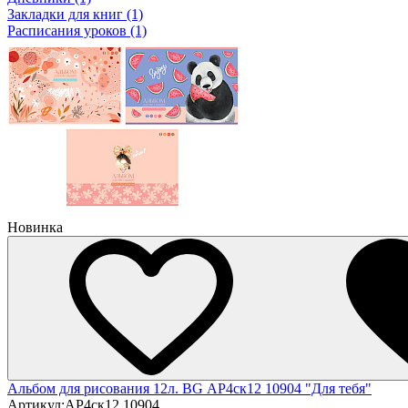
Закладки для книг (1)
Расписания уроков (1)
Новинка
Альбом для рисования 12л. BG АР4ск12 10904 "Для тебя"
Артикул:
АР4ск12 10904