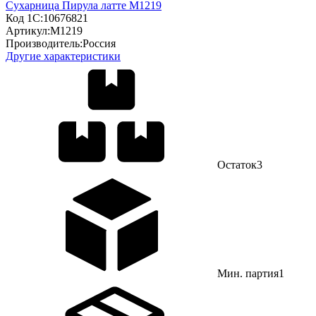
Сухарница Пирула латте М1219
Код 1С:
10676821
Артикул:
М1219
Производитель:
Россия
Другие характеристики
Остаток
3
Мин. партия
1