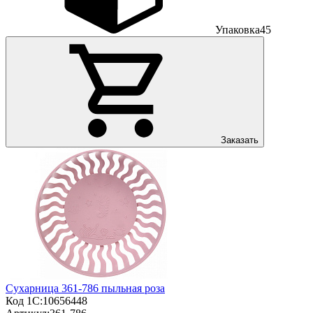
Упаковка
45
Заказать
Сухарница 361-786 пыльная роза
Код 1С:
10656448