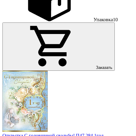
Упаковка
10
Заказать
Открытка С годовщиной свадьбы! П47,284 1год