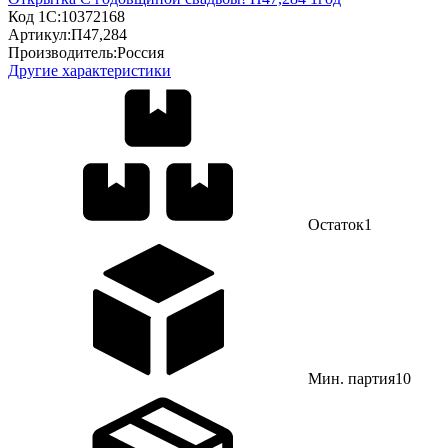
Код 1С:
10372168
Артикул:
П47,284
Производитель:
Россия
Другие характеристики
Остаток
1
Мин. партия
10