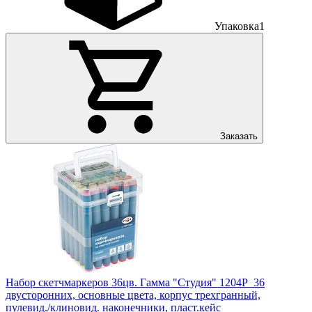
Упаковка
1
Заказать
Набор скетчмаркеров 36цв. Гамма "Студия" 1204P_36
двусторонних, основные цвета, корпус трехгранный,
пулевид./клиновид. наконечники, пласт.кейс