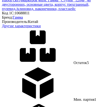
Набор скетчмаркеров 48цв. Гамма "Студия" 1204P_48
двусторонних, основные цвета, корпус трехгранный,
пулевид./клиновид. наконечники, пласт.кейс
Код 1С:
10688811
Бренд:
Гамма
Производитель:
Китай
Другие характеристики
Остаток
5
Мин. партия
1