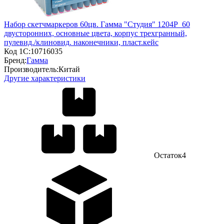
Набор скетчмаркеров 60цв. Гамма "Студия" 1204P_60
двусторонних, основные цвета, корпус трехгранный,
пулевид./клиновид. наконечники, пласт.кейс
Код 1С:
10716035
Бренд:
Гамма
Производитель:
Китай
Другие характеристики
Остаток
4