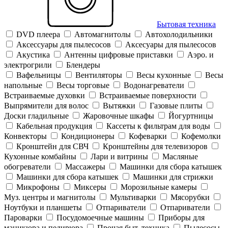
Бытовая техника
DVD плеера
Автомагнитолы
Автохолодильники
Аксессуары для пылесосов
Аксесуары для пылесосов
Акустика
Антенны цифровые приставки
Аэро. и
электрогрили
Блендеры
Вафельницы
Вентиляторы
Весы кухонные
Весы
напольные
Весы торговые
Водонагреватели
Встраиваемые духовки
Встраиваемые поверхности
Выпрямители для волос
Вытяжки
Газовые плиты
Доски гладильные
Жаровочные шкафы
Йогуртницы
Кабельная продукция
Кассеты к фильтрам для воды
Конвекторы
Кондиционеры
Кофеварки
Кофемолки
Кронштейн для СВЧ
Кронштейны для телевизоров
Кухонные комбайны
Лари и витрины
Масляные
обогреватели
Массажеры
Машинки для сбора катышек
Машинки для сбора катышек
Машинки для стрижки
Микрофоны
Миксеры
Морозильные камеры
Муз. центры и магнитолы
Мультиварки
Мясорубки
Ноутбуки и планшеты
Отпариватели
Отпариватели
Пароварки
Посудомоечные машины
Приборы для
маникюра и педирюра
Прочая быт. техника
Пылесосы