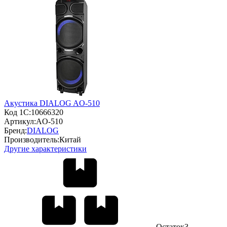
Акустика DIALOG AO-510
Код 1С:
10666320
Артикул:
AO-510
Бренд:
DIALOG
Производитель:
Китай
Другие характеристики
Остаток
3