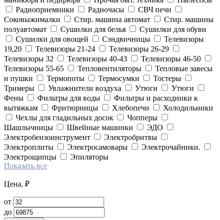
Радиоприемники
Радиочасы
СВЧ печи
Соковыжималки
Стир. машина автомат
Стир. машины
полуавтомат
Сушилки для белья
Сушилки для обуви
Сушилки для овощей
Сэндвичницы
Телевизоры
19,20
Телевизоры 21-24
Телевизоры 26-29
Телевизоры 32
Телевизоры 40-43
Телевизоры 46-50
Телевизоры 55-65
Тепловентиляторы
Тепловые завесы
и пушки
Термопоты
Термосумки
Тостеры
Тримеры
Увлажнители воздуха
Утюги
Утюги
Фены
Фильтры для воды
Фильтры и расходники к
вытяжкам
Фритюрницы
Хлебопечи
Холодильники
Чехлы для гладильных досок
Чопперы
Шашлычницы
Швейные машинки
ЭДО
Электробензоинструмент
Электробритвы
Электроплиты
Электросамовары
Электрочайники.
Электрощипцы
Эпиляторы
Показать все
Цена, ₽
от
до