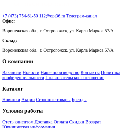
+7 (473) 754-61-50
112@opt36.ru
Телеграм-канал
Офис:
Воронежская обл., г. Острогожск, ул. Карла Маркса 57/А
Склад:
Воронежская обл., г. Острогожск, ул. Карла Маркса 57/А
О компании
Вакансии
Новости
Наше производство
Контакты
Политика
конфиденциальности
Пользовательское соглашение
Каталог
Новинки
Акции
Сезонные товары
Бренды
Условия работы
Стать клиентом
Доставка
Оплата
Скидки
Возврат
Юридическая информация