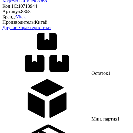
Кофемолка Vitek 8368
Код 1С:
10713944
Артикул:
8368
Бренд:
Vitek
Производитель:
Китай
Другие характеристики
Остаток
1
Мин. партия
1