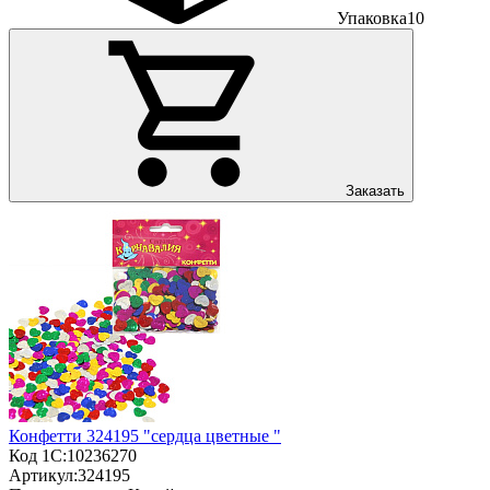
Упаковка
10
Заказать
Конфетти 324195 "сердца цветные "
Код 1С:
10236270
Артикул:
324195