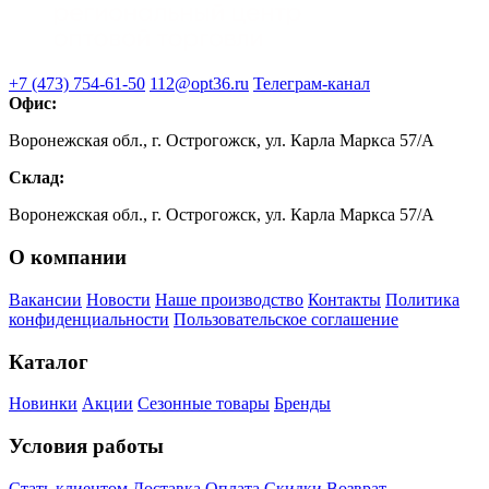
+7 (473) 754-61-50
112@opt36.ru
Телеграм-канал
Офис:
Воронежская обл., г. Острогожск, ул. Карла Маркса 57/А
Склад:
Воронежская обл., г. Острогожск, ул. Карла Маркса 57/А
О компании
Вакансии
Новости
Наше производство
Контакты
Политика
конфиденциальности
Пользовательское соглашение
Каталог
Новинки
Акции
Сезонные товары
Бренды
Условия работы
Стать клиентом
Доставка
Оплата
Скидки
Возврат