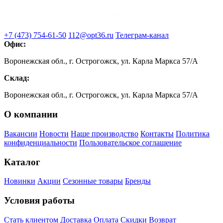
+7 (473) 754-61-50
112@opt36.ru
Телеграм-канал
Офис:
Воронежская обл., г. Острогожск, ул. Карла Маркса 57/А
Склад:
Воронежская обл., г. Острогожск, ул. Карла Маркса 57/А
О компании
Вакансии
Новости
Наше производство
Контакты
Политика
конфиденциальности
Пользовательское соглашение
Каталог
Новинки
Акции
Сезонные товары
Бренды
Условия работы
Стать клиентом
Доставка
Оплата
Скидки
Возврат