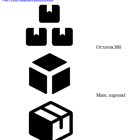
Остаток
380
Мин. партия
1