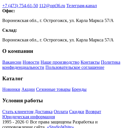
+7 (473) 754-61-50
112@opt36.ru
Телеграм-канал
Офис:
Воронежская обл., г. Острогожск, ул. Карла Маркса 57/А
Склад:
Воронежская обл., г. Острогожск, ул. Карла Маркса 57/А
О компании
Вакансии
Новости
Наше производство
Контакты
Политика
конфиденциальности
Пользовательское соглашение
Каталог
Новинки
Акции
Сезонные товары
Бренды
Условия работы
Стать клиентом
Доставка
Оплата
Скидки
Возврат
Юридическая информация
1995 - 2026 © Все права защищены
Разработка и
сопровождение сайта
«StudioWhite»