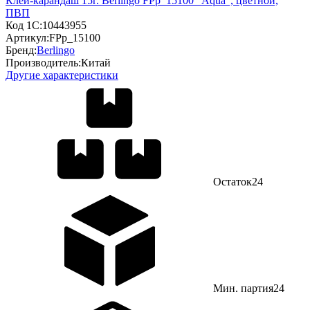
Клей-карандаш 15г. Berlingo FPp_15100 "Aqua", цветной,
ПВП
Код 1С:
10443955
Артикул:
FPp_15100
Бренд:
Berlingo
Производитель:
Китай
Другие характеристики
Остаток
24
Мин. партия
24