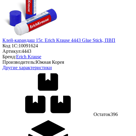
Клей-карандаш 15г. Erich Krause 4443 Glue Stick, ПВП
Код 1С:
10091624
Артикул:
4443
Бренд:
Erich Krause
Производитель:
Южная Корея
Другие характеристики
Остаток
396