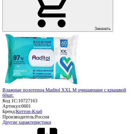
Заказать
Влажные полотенца Maditol XXL М очищающие с крышкой
60шт.
Код 1С:
10727163
Артикул:
0601
Бренд:
Коттон-Клаб
Производитель:
Россия
Другие характеристики