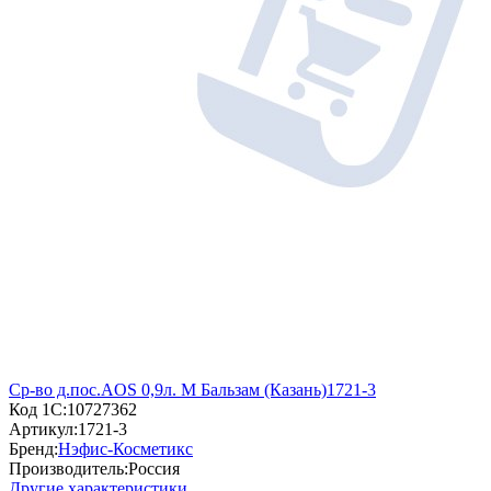
Ср-во д.пос.AOS 0,9л. М Бальзам (Казань)1721-3
Код 1С:
10727362
Артикул:
1721-3
Бренд:
Нэфис-Косметикс
Производитель:
Россия
Другие характеристики