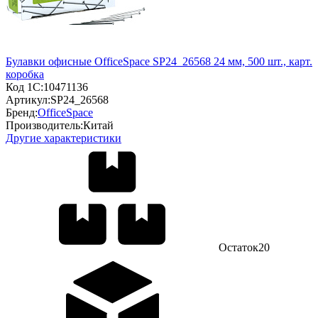
Булавки офисные OfficeSpace SP24_26568 24 мм, 500 шт., карт.
коробка
Код 1С:
10471136
Артикул:
SP24_26568
Бренд:
OfficeSpace
Производитель:
Китай
Другие характеристики
Остаток
20