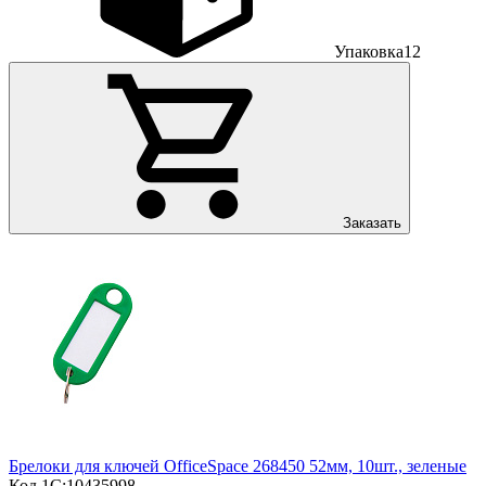
Упаковка
12
Заказать
Брелоки для ключей OfficeSpace 268450 52мм, 10шт., зеленые
Код 1С:
10435998