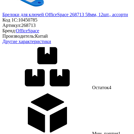
Брелоки для ключей OfficeSpace 268713 58мм, 12шт., ассорти
Код 1С:
10450785
Артикул:
268713
Бренд:
OfficeSpace
Производитель:
Китай
Другие характеристики
Остаток
4
Мин. партия
1