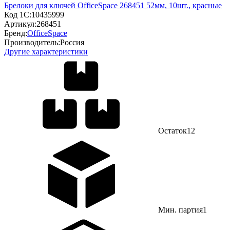
Брелоки для ключей OfficeSpace 268451 52мм, 10шт., красные
Код 1С:
10435999
Артикул:
268451
Бренд:
OfficeSpace
Производитель:
Россия
Другие характеристики
Остаток
12
Мин. партия
1