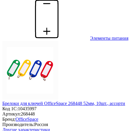
Элементы питания
Брелоки для ключей OfficeSpace 268448 52мм, 10шт., ассорти
Код 1С:
10435997
Артикул:
268448
Бренд:
OfficeSpace
Производитель:
Россия
Другие характеристики