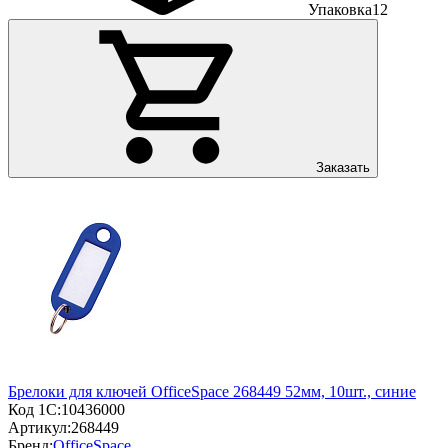
Упаковка
12
Заказать
Брелоки для ключей OfficeSpace 268449 52мм, 10шт., синие
Код 1С:
10436000
Артикул:
268449
Бренд:
OfficeSpace