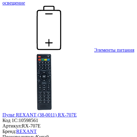
освещение
Элементы питания
Пульт REXANT (38-0011) RX-707E
Код 1С:
10598561
Артикул:
RX-707E
Бренд:
REXANT
Производитель:
Китай