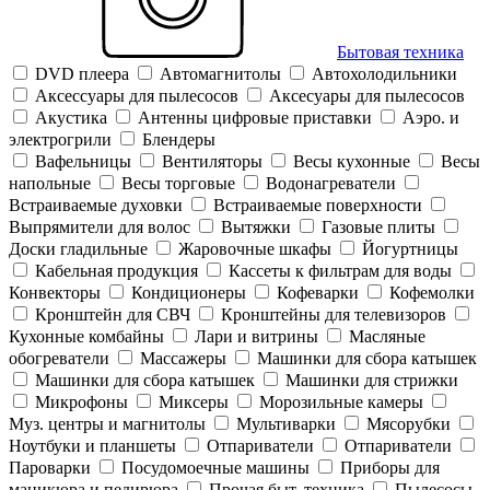
Бытовая техника
DVD плеера
Автомагнитолы
Автохолодильники
Аксессуары для пылесосов
Аксесуары для пылесосов
Акустика
Антенны цифровые приставки
Аэро. и
электрогрили
Блендеры
Вафельницы
Вентиляторы
Весы кухонные
Весы
напольные
Весы торговые
Водонагреватели
Встраиваемые духовки
Встраиваемые поверхности
Выпрямители для волос
Вытяжки
Газовые плиты
Доски гладильные
Жаровочные шкафы
Йогуртницы
Кабельная продукция
Кассеты к фильтрам для воды
Конвекторы
Кондиционеры
Кофеварки
Кофемолки
Кронштейн для СВЧ
Кронштейны для телевизоров
Кухонные комбайны
Лари и витрины
Масляные
обогреватели
Массажеры
Машинки для сбора катышек
Машинки для сбора катышек
Машинки для стрижки
Микрофоны
Миксеры
Морозильные камеры
Муз. центры и магнитолы
Мультиварки
Мясорубки
Ноутбуки и планшеты
Отпариватели
Отпариватели
Пароварки
Посудомоечные машины
Приборы для
маникюра и педирюра
Прочая быт. техника
Пылесосы