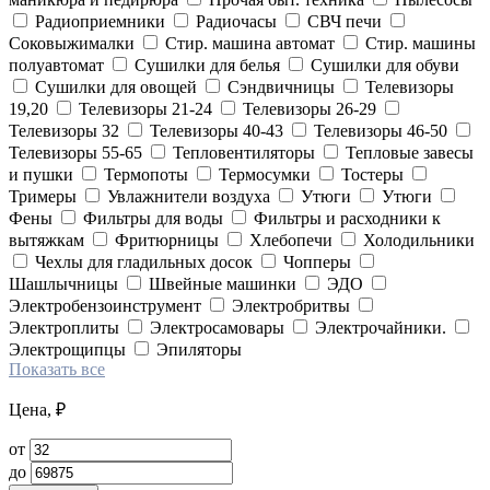
Радиоприемники
Радиочасы
СВЧ печи
Соковыжималки
Стир. машина автомат
Стир. машины
полуавтомат
Сушилки для белья
Сушилки для обуви
Сушилки для овощей
Сэндвичницы
Телевизоры
19,20
Телевизоры 21-24
Телевизоры 26-29
Телевизоры 32
Телевизоры 40-43
Телевизоры 46-50
Телевизоры 55-65
Тепловентиляторы
Тепловые завесы
и пушки
Термопоты
Термосумки
Тостеры
Тримеры
Увлажнители воздуха
Утюги
Утюги
Фены
Фильтры для воды
Фильтры и расходники к
вытяжкам
Фритюрницы
Хлебопечи
Холодильники
Чехлы для гладильных досок
Чопперы
Шашлычницы
Швейные машинки
ЭДО
Электробензоинструмент
Электробритвы
Электроплиты
Электросамовары
Электрочайники.
Электрощипцы
Эпиляторы
Показать все
Цена, ₽
от
до