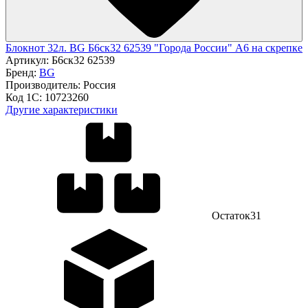
Блокнот 32л. BG Б6ск32 62539 "Города России" А6 на скрепке
Артикул:
Б6ск32 62539
Бренд:
BG
Производитель:
Россия
Код 1С:
10723260
Другие характеристики
Остаток
31