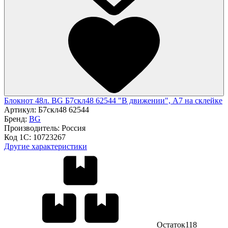
Блокнот 48л. BG Б7скл48 62544 "В движении", А7 на склейке
Артикул:
Б7скл48 62544
Бренд:
BG
Производитель:
Россия
Код 1С:
10723267
Другие характеристики
Остаток
118