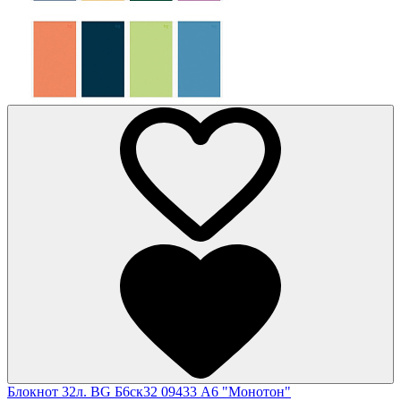
Блокнот 32л. BG Б6ск32 09433 А6 "Монотон"