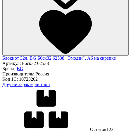
Блокнот 32л. BG Б6ск32 62538 "Эмодзи", А6 на скрепке
Артикул:
Б6ск32 62538
Бренд:
BG
Производитель:
Россия
Код 1С:
10723262
Другие характеристики
Остаток
123