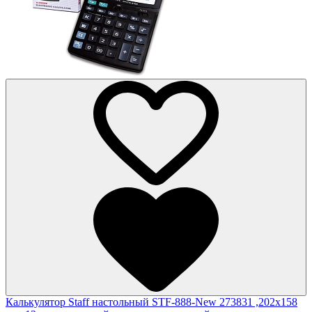
Калькулятор Staff настольный STF-888-New 273831 ,202x158