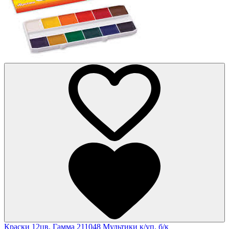
Краски 12цв. Гамма 211048 Мультики к/уп. б/к