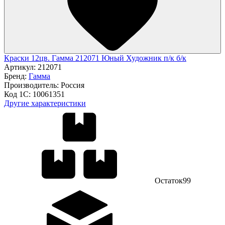
Краски 12цв. Гамма 212071 Юный Художник п/к б/к
Артикул:
212071
Бренд:
Гамма
Производитель:
Россия
Код 1С:
10061351
Другие характеристики
Остаток
99