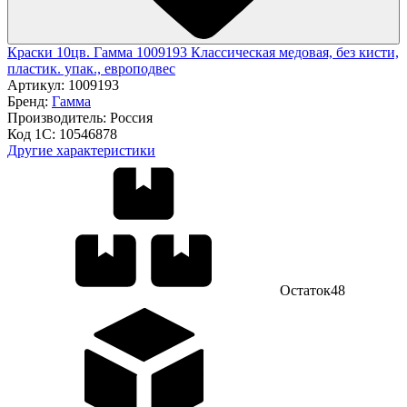
Краски 10цв. Гамма 1009193 Классическая медовая, без кисти,
пластик. упак., европодвес
Артикул:
1009193
Бренд:
Гамма
Производитель:
Россия
Код 1С:
10546878
Другие характеристики
Остаток
48