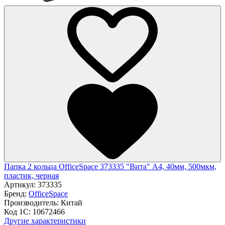
Папка 2 кольца OfficeSpace 373335 "Вита" А4, 40мм, 500мкм,
пластик, черная
Артикул:
373335
Бренд:
OfficeSpace
Производитель:
Китай
Код 1С:
10672466
Другие характеристики