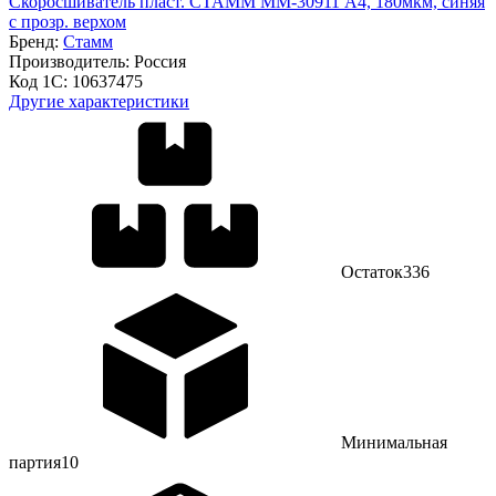
Скоросшиватель пласт. СТАММ ММ-30911 А4, 180мкм, синяя
с прозр. верхом
Бренд:
Стамм
Производитель:
Россия
Код 1С:
10637475
Другие характеристики
Остаток
336
Минимальная
партия
10