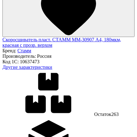
Скоросшиватель пласт. СТАММ ММ-30907 А4, 180мкм,
красная с прозр. верхом
Бренд:
Стамм
Производитель:
Россия
Код 1С:
10637473
Другие характеристики
Остаток
263