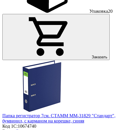
Упаковка
20
Заказать
Папка регистратор 7см. СТАММ ММ-31829 "Стандарт",
бумвинил, с карманом на корешке, синяя
Код 1С:
10674740