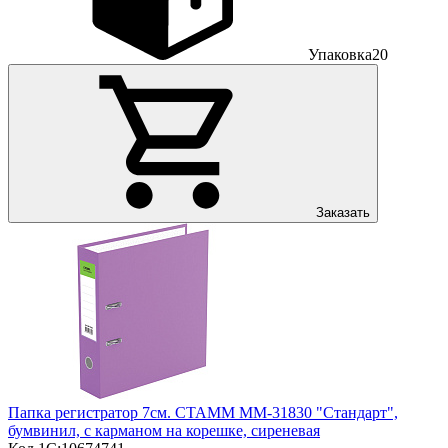
Упаковка
20
Заказать
Папка регистратор 7см. СТАММ ММ-31830 "Стандарт",
бумвинил, с карманом на корешке, сиреневая