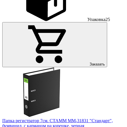
Упаковка
25
Заказать
Папка регистратор 7см. СТАММ ММ-31831 "Стандарт",
бумвинил, с карманом на корешке, черная