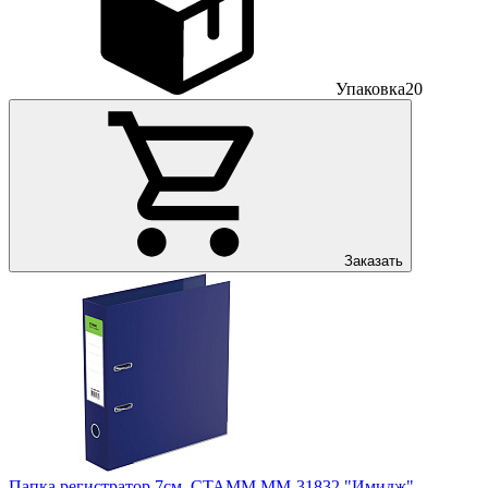
Упаковка
20
Заказать
Папка регистратор 7см. СТАММ ММ-31832 "Имидж",