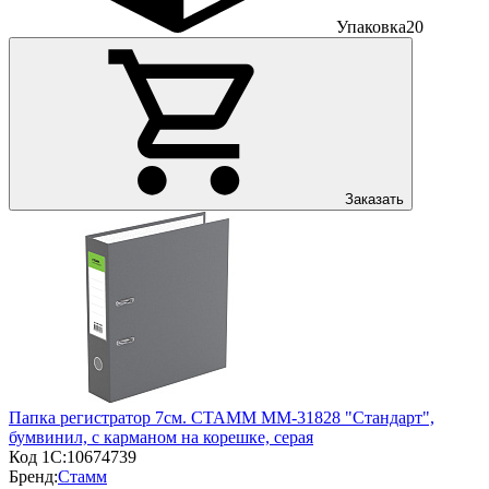
Упаковка
20
Заказать
Папка регистратор 7см. СТАММ ММ-31828 "Стандарт",
бумвинил, с карманом на корешке, серая
Код 1С:
10674739
Бренд:
Стамм