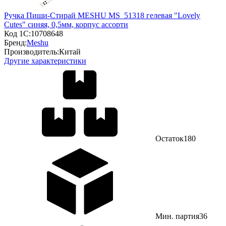
Ручка Пиши-Cтирай MESHU MS_51318 гелевая "Lovely
Cutes" синяя, 0,5мм, корпус ассорти
Код 1С:
10708648
Бренд:
Meshu
Производитель:
Китай
Другие характеристики
Остаток
180
Мин. партия
36