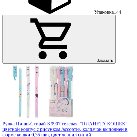
Упаковка
144
Заказать
Ручка Пиши-Cтирай K9907 гелевая: "ПЛАНЕТА КОШЕК"
цветной корпус с рисунком /ассорти/, колпачок выполнен в
форме кошки 0,35 mm, цвет чернил синий