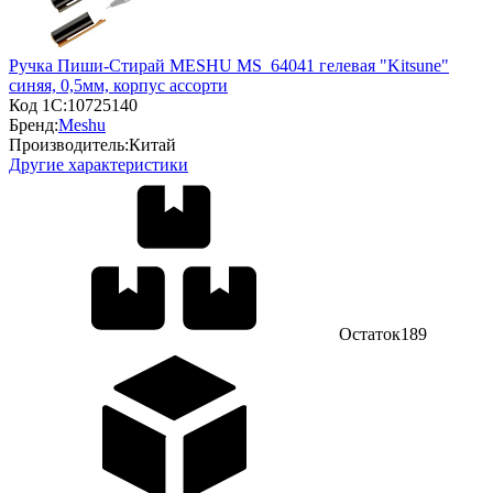
Ручка Пиши-Cтирай MESHU MS_64041 гелевая "Kitsune"
синяя, 0,5мм, корпус ассорти
Код 1С:
10725140
Бренд:
Meshu
Производитель:
Китай
Другие характеристики
Остаток
189