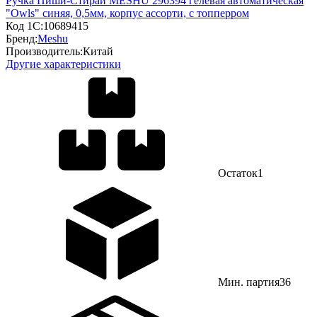
Ручка Пиши-Cтирай MESHU 296394 гелевая автоматическая
"Owls" синяя, 0,5мм, корпус ассорти, с топперром
Код 1С:
10689415
Бренд:
Meshu
Производитель:
Китай
Другие характеристики
Остаток
1
Мин. партия
36