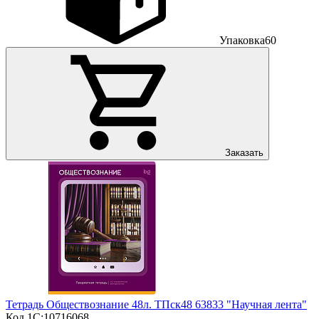
Упаковка
60
Заказать
Тетрадь Обществознание 48л. ТПск48 63833 "Научная лента"
Код 1С:
10716068