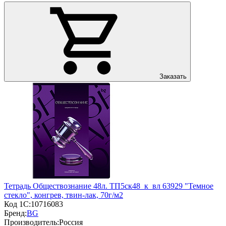
Заказать
Тетрадь Обществознание 48л. ТП5ск48_к_вл 63929 "Темное
стекло", конгрев, твин-лак, 70г/м2
Код 1С:
10716083
Бренд:
BG
Производитель:
Россия