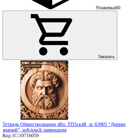
Упаковка
60
Заказать
Тетрадь Обществознание 48л. ТП5ск48_лс 63905 "Дерево
знаний", soft-touch ламинация
Код 1С:
10716059