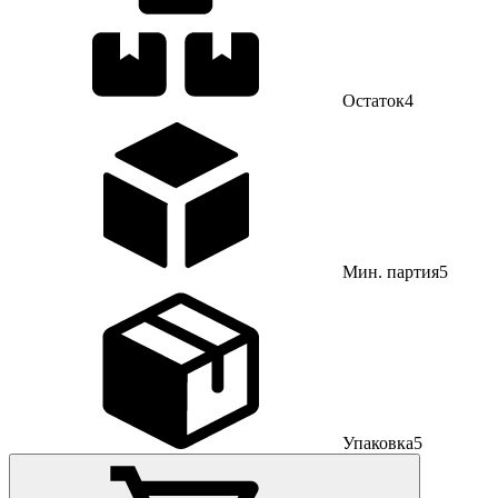
Остаток
4
Мин. партия
5
Упаковка
5