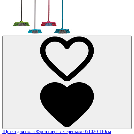
Щетка для пола Фронтиера с черенком 051020 110см