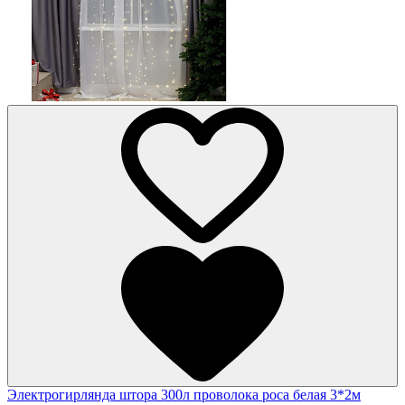
Электрогирлянда штора 300л проволока роса белая 3*2м