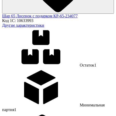
Шар 65 Лисенок с подарком КР-65-234077
Код 1С:
10633993
Другие характеристики
Остаток
1
Минимальная
партия
1