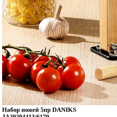
Набор ножей 5пр DANIKS
JA20204413/6170