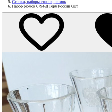
Стопки, наборы стопок, рюмок
Набор рюмок 6794-Д Герб России 6шт