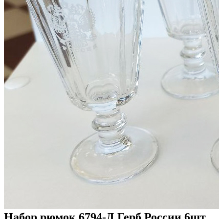
Набор рюмок 6794-Д Герб России 6шт