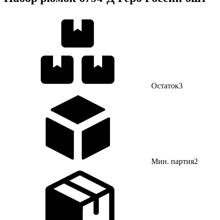
Остаток
3
Мин. партия
2