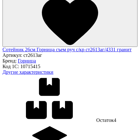
Сотейник 26см Горница съем руч с/кр ст2613аг/4331 гранит
Артикул:
ст2613аг
Бренд:
Горница
Код 1С:
10715415
Другие характеристики
Остаток
4