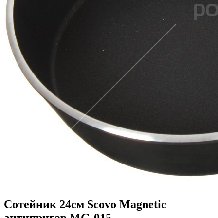
Сотейник 24см Scovo Magnetic
антипригар MG-015