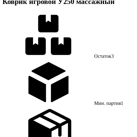
Коврик игровой У250 массажный
Остаток
3
Мин. партия
1