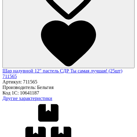
Шар надувной 12" пастель СДР Ты самая лучшая! (25шт)
711565
Артикул:
711565
Производитель:
Бельгия
Код 1С:
10641187
Другие характеристики