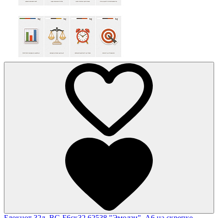
Блокнот 32л. BG Б6ск32 62538 "Эмодзи", А6 на скрепке