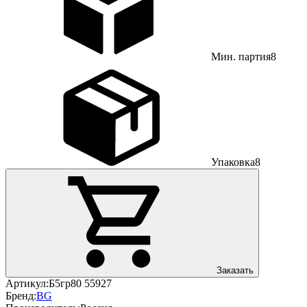
Мин. партия
8
Упаковка
8
Заказать
Артикул:
Б5гр80 55927
Бренд:
BG