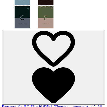
Блокнот 40л. BG Б6гр40 62548 "Прикосновение тумана", А6