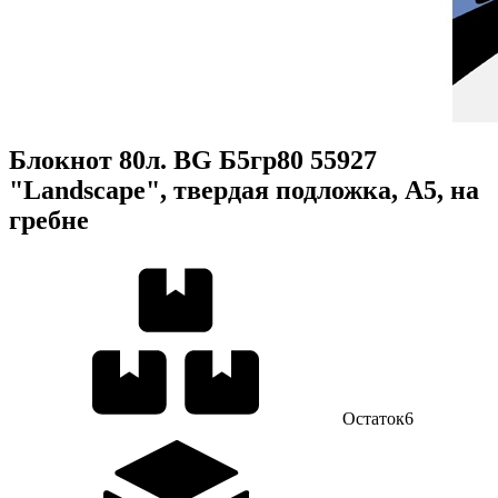
Блокнот 80л. BG Б5гр80 55927
"Landscape", твердая подложка, А5, на
гребне
Остаток
6