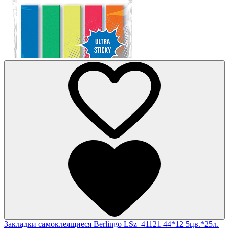
Закладки самоклеящиеся Berlingo LSz_41121 44*12 5цв.*25л.