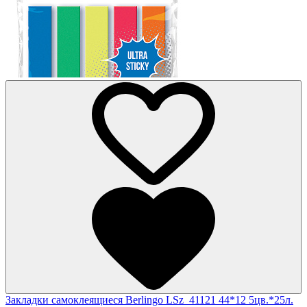
Закладки самоклеящиеся Berlingo LSz_41121 44*12 5цв.*25л.