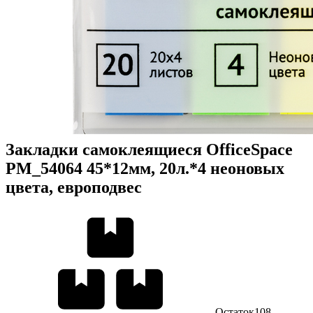
Закладки самоклеящиеся OfficeSpace
PM_54064 45*12мм, 20л.*4 неоновых
цвета, европодвес
Остаток
108