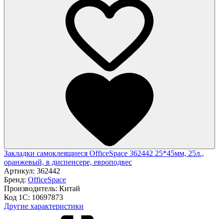
Закладки самоклеящиеся OfficeSpace 362442 25*45мм, 25л.,
оранжевый, в диспенсере, европодвес
Артикул:
362442
Бренд:
OfficeSpace
Производитель:
Китай
Код 1С:
10697873
Другие характеристики