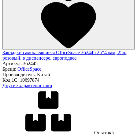
Закладки самоклеящиеся OfficeSpace 362445 25*45мм, 25л.,
розовый, в диспенсере, европодвес
Артикул:
362445
Бренд:
OfficeSpace
Производитель:
Китай
Код 1С:
10697874
Другие характеристики
Остаток
5