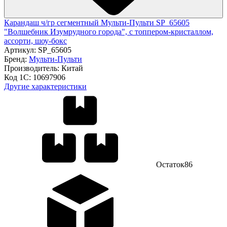
Карандаш ч/гр сегментный Мульти-Пульти SP_65605
"Волшебник Изумрудного города", с топпером-кристаллом,
ассорти, шоу-бокс
Артикул:
SP_65605
Бренд:
Мульти-Пульти
Производитель:
Китай
Код 1С:
10697906
Другие характеристики
Остаток
86