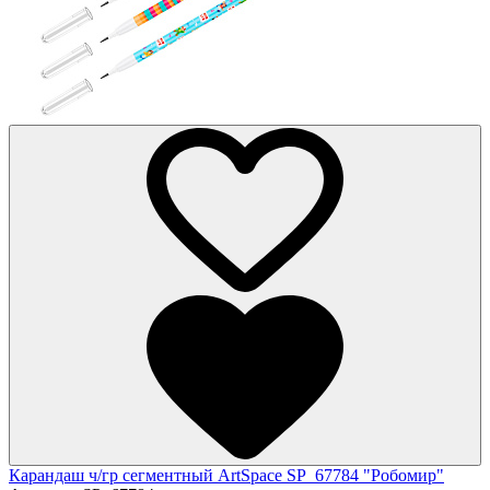
Карандаш ч/гр сегментный ArtSpace SP_67784 "Робомир"