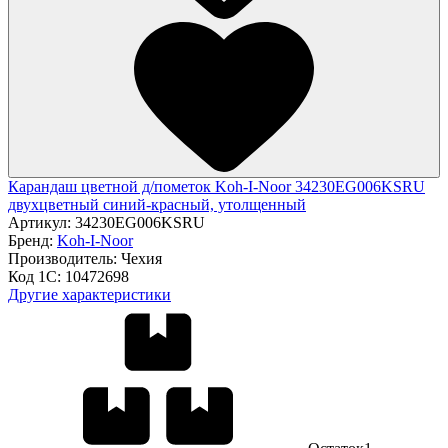
Карандаш цветной д/пометок Koh-I-Noor 34230EG006KSRU
двухцветный синий-красный, утолщенный
Артикул:
34230EG006KSRU
Бренд:
Koh-I-Noor
Производитель:
Чехия
Код 1С:
10472698
Другие характеристики