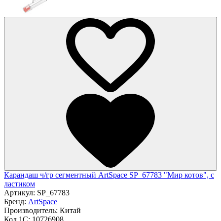
Карандаш ч/гр сегментный ArtSpace SP_67783 "Мир котов", с
ластиком
Артикул:
SP_67783
Бренд:
ArtSpace
Производитель:
Китай
Код 1С:
10726908