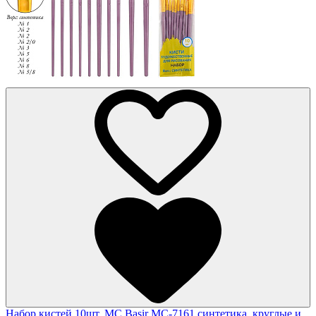
Набор кистей 10шт. MC Basir MC-7161 синтетика, круглые и