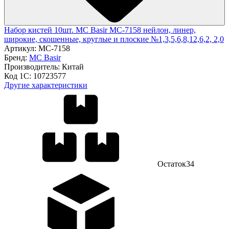
Набор кистей 10шт. MC Basir MC-7158 нейлон, линер,
широкие, скошенные, круглые и плоские №1,3,5,6,8,12,6,2, 2,0
Артикул:
MC-7158
Бренд:
MC Basir
Производитель:
Китай
Код 1С:
10723577
Другие характеристики
Остаток
34