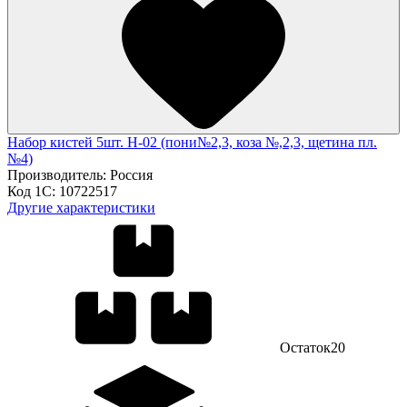
Набор кистей 5шт. Н-02 (пони№2,3, коза №,2,3, щетина пл.
№4)
Производитель:
Россия
Код 1С:
10722517
Другие характеристики
Остаток
20