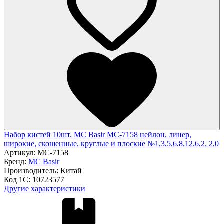
Набор кистей 10шт. MC Basir MC-7158 нейлон, линер,
широкие, скошенные, круглые и плоские №1,3,5,6,8,12,6,2, 2,0
Артикул:
MC-7158
Бренд:
MC Basir
Производитель:
Китай
Код 1С:
10723577
Другие характеристики