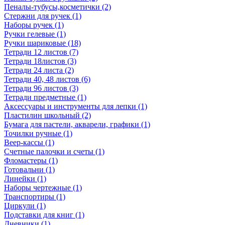
Пеналы-тубусы,косметички (2)
Стержни для ручек (1)
Наборы ручек (1)
Ручки гелевые (1)
Ручки шариковые (18)
Тетради 12 листов (7)
Тетради 18листов (3)
Тетради 24 листа (2)
Тетради 40, 48 листов (6)
Тетради 96 листов (3)
Тетради предметные (1)
Аксессуары и инструменты для лепки (1)
Пластилин школьный (2)
Бумага для пастели, акварели, графики (1)
Точилки ручные (1)
Веер-кассы (1)
Счетные палочки и счеты (1)
Фломастеры (1)
Готовальни (1)
Линейки (1)
Наборы чертежные (1)
Транспортиры (1)
Циркули (1)
Подставки для книг (1)
Дневники (1)