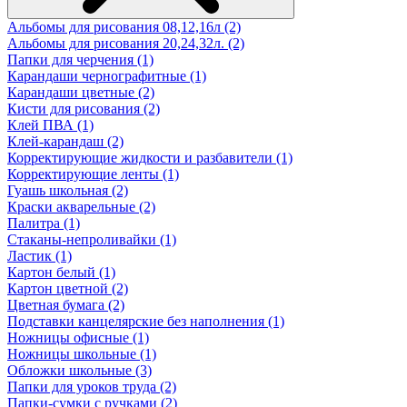
Альбомы для рисования 08,12,16л (2)
Альбомы для рисования 20,24,32л. (2)
Папки для черчения (1)
Карандаши чернографитные (1)
Карандаши цветные (2)
Кисти для рисования (2)
Клей ПВА (1)
Клей-карандаш (2)
Корректирующие жидкости и разбавители (1)
Корректирующие ленты (1)
Гуашь школьная (2)
Краски акварельные (2)
Палитра (1)
Стаканы-непроливайки (1)
Ластик (1)
Картон белый (1)
Картон цветной (2)
Цветная бумага (2)
Подставки канцелярские без наполнения (1)
Ножницы офисные (1)
Ножницы школьные (1)
Обложки школьные (3)
Папки для уроков труда (2)
Папки-сумки с ручками (2)