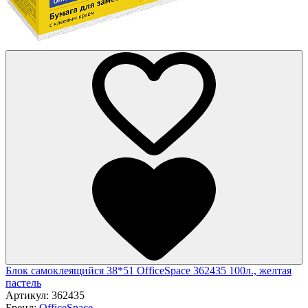
Блок самоклеящийся 38*51 OfficeSpace 362435 100л., желтая
пастель
Артикул:
362435
Бренд:
OfficeSpace