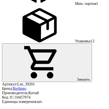
Мин. партия
1
Упаковка
12
Заказать
Артикул:
Lsn_39201
Бренд:
Berlingo
Производитель:
Китай
Код 1С:
10457974
Единицы измерения:
шт.