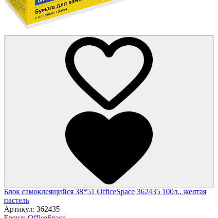
Блок самоклеящийся 38*51 OfficeSpace 362435 100л., желтая
пастель
Артикул:
362435
Бренд:
OfficeSpace