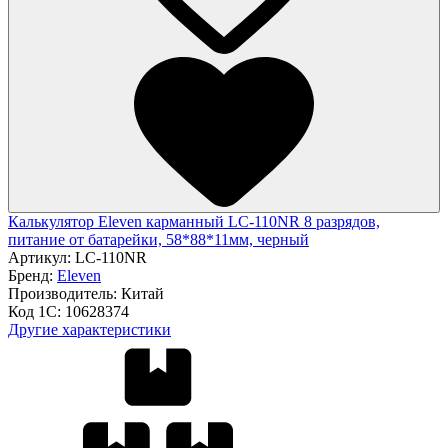
Калькулятор Eleven карманный LC-110NR 8 разрядов,
питание от батарейки, 58*88*11мм, черный
Артикул:
LC-110NR
Бренд:
Eleven
Производитель:
Китай
Код 1С:
10628374
Другие характеристики