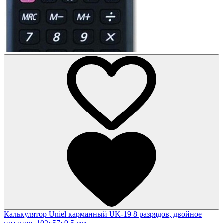
Калькулятор Uniel карманный UK-19 8 разрядов, двойное
питание, 102х57х9,5 мм