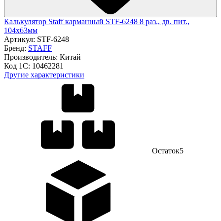
Калькулятор Staff карманный STF-6248 8 раз., дв. пит.,
104х63мм
Артикул:
STF-6248
Бренд:
STAFF
Производитель:
Китай
Код 1С:
10462281
Другие характеристики
Остаток
5