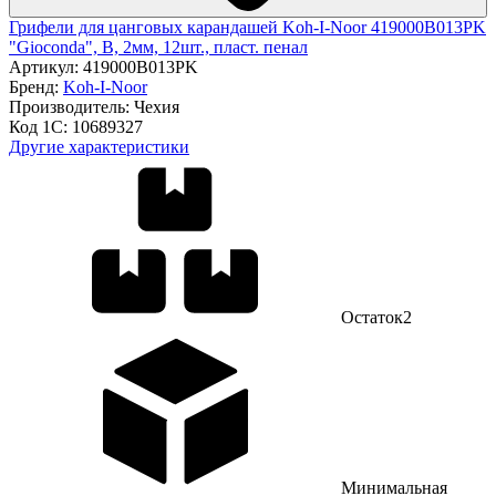
Грифели для цанговых карандашей Koh-I-Noor 419000B013PK
"Gioconda", B, 2мм, 12шт., пласт. пенал
Артикул:
419000B013PK
Бренд:
Koh-I-Noor
Производитель:
Чехия
Код 1С:
10689327
Другие характеристики
Остаток
2
Минимальная