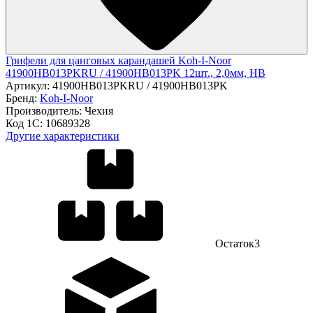
Грифели для цанговых карандашей Koh-I-Noor
41900HB013PKRU / 41900HB013PK 12шт., 2,0мм, HB
Артикул:
41900HB013PKRU / 41900HB013PK
Бренд:
Koh-I-Noor
Производитель:
Чехия
Код 1С:
10689328
Другие характеристики
Остаток
3