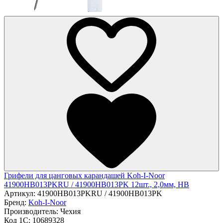
Грифели для цанговых карандашей Koh-I-Noor
41900HB013PKRU / 41900HB013PK 12шт., 2,0мм, HB
Артикул:
41900HB013PKRU / 41900HB013PK
Бренд:
Koh-I-Noor
Производитель:
Чехия
Код 1С:
10689328