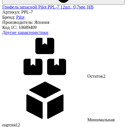
Грифель запасной Pilot PPL-7 12шт., 0,7мм, HB
Артикул:
PPL-7
Бренд:
Pilot
Производитель:
Япония
Код 1С:
10689409
Другие характеристики
Остаток
2
Минимальная
партия
12