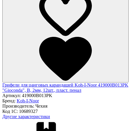
Грифели для цанговых карандашей Koh-I-Noor 419000B013PK
"Gioconda", B, 2мм, 12шт., пласт. пенал
Артикул:
419000B013PK
Бренд:
Koh-I-Noor
Производитель:
Чехия
Код 1С:
10689327
Другие характеристики