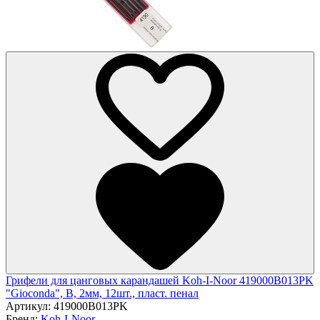
Грифели для цанговых карандашей Koh-I-Noor 419000B013PK
"Gioconda", B, 2мм, 12шт., пласт. пенал
Артикул:
419000B013PK
Бренд:
Koh-I-Noor