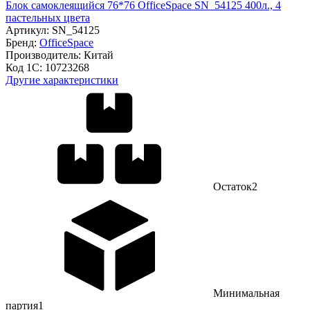
Блок самоклеящийся 76*76 OfficeSpace SN_54125 400л., 4
пастельных цвета
Артикул:
SN_54125
Бренд:
OfficeSpace
Производитель:
Китай
Код 1С:
10723268
Другие характеристики
Остаток
2
Минимальная
партия
1